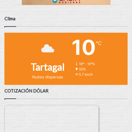
Clima
10
℃
Tartagal
10º - 10º%
50%
5.7 km/h
Nubes dispersas
COTIZACIÓN DÓLAR