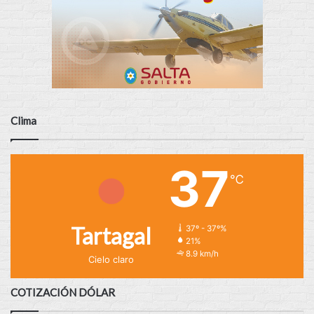
Clima
37
℃
Tartagal
37º - 37º%
21%
8.9 km/h
Cielo claro
COTIZACIÓN DÓLAR