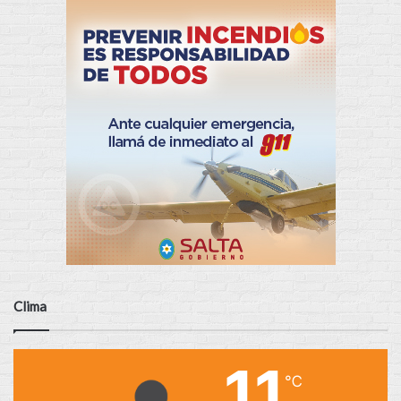
Clima
11
℃