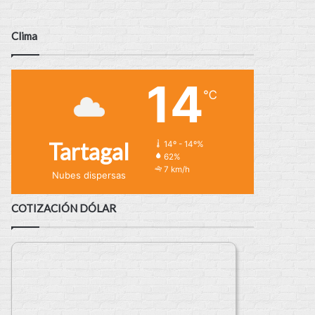
Clima
14
℃
Tartagal
14º - 14º%
62%
7 km/h
Nubes dispersas
COTIZACIÓN DÓLAR