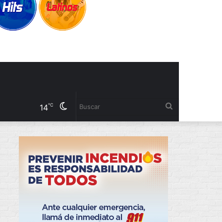
Cambiar
Buscar
℃
14
modo