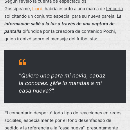
Según reveló la cuenta de espectáculos
Gossipeame,
Icardi
habría escrito a una marca de
lencería
solicitando un conjunto especial para su nueva pareja
.
La
información salió a la luz a través de una captura de
pantalla
difundida por la creadora de contenido Pochi,
quien ironizó sobre el mensaje del futbolista:
"Quiero uno para mi novia, capaz
la conoces. ¿Me lo mandas a mi
casa nueva?".
El comentario despertó todo tipo de reacciones en redes
sociales, especialmente por el tono desenfadado del
pedido y la referencia a la "casa nueva", presuntamente