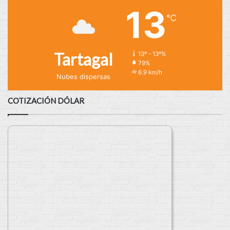
13
℃
Tartagal
13º - 13º%
79%
6.9 km/h
Nubes dispersas
COTIZACIÓN DÓLAR