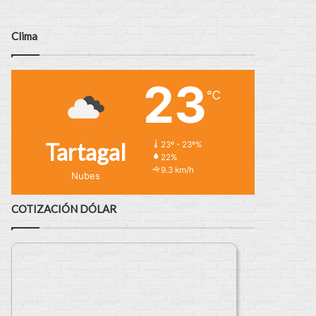
Clima
23
℃
Tartagal
23º - 23º%
22%
9.3 km/h
Nubes
COTIZACIÓN DÓLAR