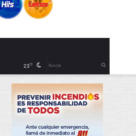
Cambiar
Buscar
℃
23
modo