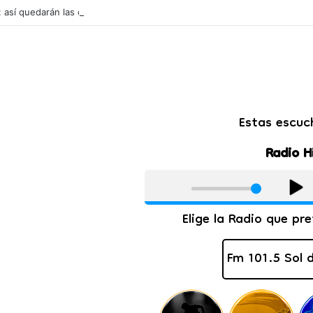
l: así quedarán las cuotas de los colegios privados de Salta tras un aum