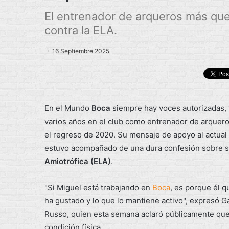
El entrenador de arqueros más quer
contra la ELA.
16 Septiembre 2025
En el Mundo
Boca
siempre hay voces autorizadas, y
varios años en el club como entrenador de arquer
el regreso de 2020. Su mensaje de apoyo al actual
estuvo acompañado de una dura confesión sobre su p
Amiotrófica (ELA)
.
"
Si Miguel está trabajando en
Boca
, es porque él q
ha gustado y lo que lo mantiene activo
", expresó G
Russo, quien esta semana aclaró públicamente que 
condición física.