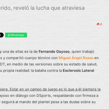
ido, reveló la lucha que atraviesa
6
WhatsApp
 una de ellas es la de
Fernando Gayoso
, quien trabajó
os y compartió cuerpo técnico con
Miguel Ángel Russo
en
 DT, en medio de las versiones sobre su estado de salud,
ropia realidad: la batalla contra la
Esclerosis Lateral
uiere. Estar en un campo de juego es lo que a él siempre le
ayoso en diálogo con DSports, respaldando con firmeza a
seguirá al mando del plantel pese a las dudas sobre su