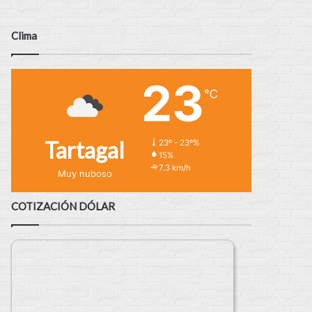
Clima
23
℃
Tartagal
23º - 23º%
15%
7.3 km/h
Muy nuboso
COTIZACIÓN DÓLAR