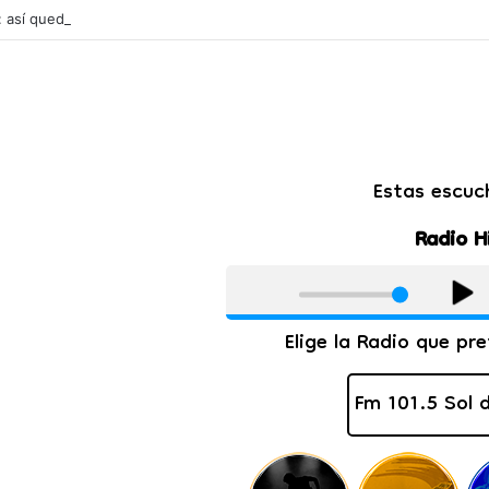
l: así quedarán las cuotas de los colegios privados de Salta tras un aum