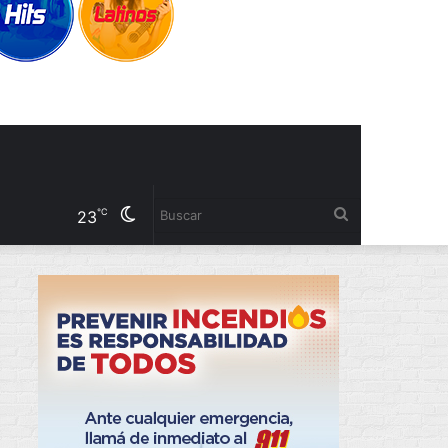
Cambiar
Buscar
℃
23
modo