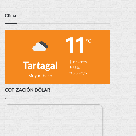
Clima
11
℃
Tartagal
11º - 11º%
55%
5.5 km/h
Muy nuboso
COTIZACIÓN DÓLAR