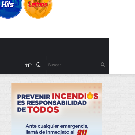
Cambiar
Buscar
℃
11
modo