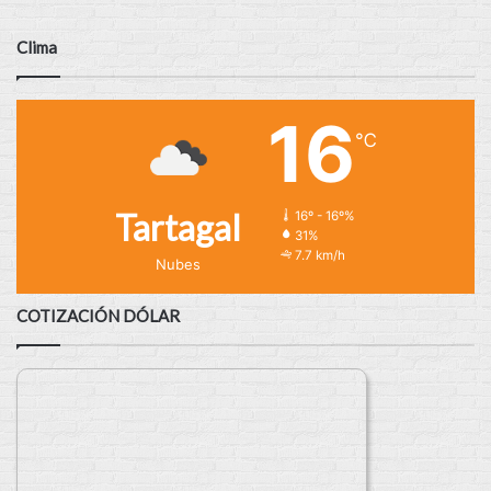
Clima
16
℃
Tartagal
16º - 16º%
31%
7.7 km/h
Nubes
COTIZACIÓN DÓLAR